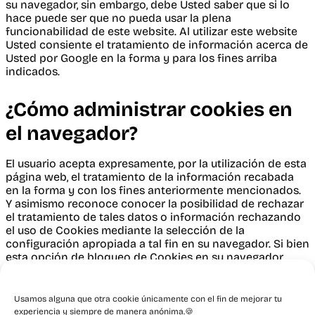
su navegador, sin embargo, debe Usted saber que si lo
hace puede ser que no pueda usar la plena
funcionabilidad de este website. Al utilizar este website
Usted consiente el tratamiento de información acerca de
Usted por Google en la forma y para los fines arriba
indicados.
¿Cómo administrar cookies en
el navegador?
El usuario acepta expresamente, por la utilización de esta
página web, el tratamiento de la información recabada
en la forma y con los fines anteriormente mencionados.
Y asimismo reconoce conocer la posibilidad de rechazar
el tratamiento de tales datos o información rechazando
el uso de Cookies mediante la selección de la
configuración apropiada a tal fin en su navegador. Si bien
esta opción de bloqueo de Cookies en su navegador
puede no permitirle el uso pleno de todas las
funcionalidades del Website.
Usamos alguna que otra cookie únicamente con el fin de mejorar tu
Puede usted permitir, bloquear o eliminar las cookies
experiencia y siempre de manera anónima.🍪