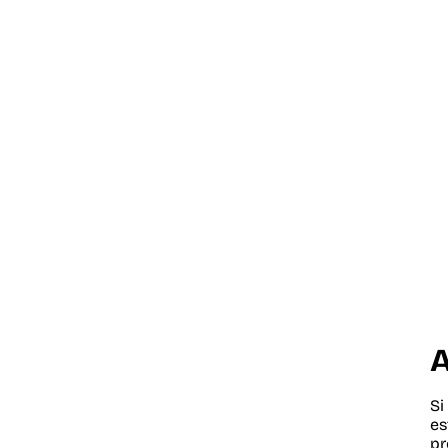
A
Si
es
pr