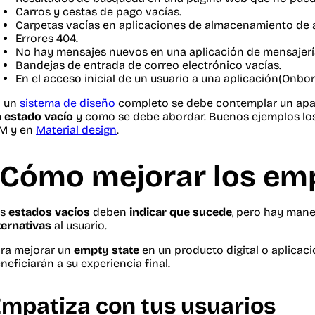
Carros y cestas de pago vacías.
Carpetas vacías en aplicaciones de almacenamiento de 
Errores 404.
No hay mensajes nuevos en una aplicación de mensajerí
Bandejas de entrada de correo electrónico vacías.
En el acceso inicial de un usuario a una aplicación(Onbor
n un
sistema de diseño
completo se debe contemplar un apar
 estado vacío
y como se debe abordar. Buenos ejemplos l
M y en
Material design
.
¿Cómo mejorar los emp
os
estados vacíos
deben
indicar que sucede
, pero hay man
ternativas
al usuario.
ra mejorar un
empty state
en un producto digital o aplica
neficiarán a su experiencia final.
mpatiza con tus usuarios