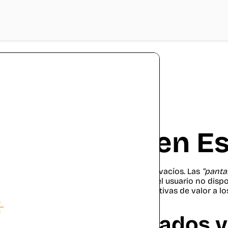
scar López
Mejorar UX en E
os
estados vacíos
no tienen por qué estar vacíos. Las
“panta
gitales
, todas esas situaciones en las que el usuario no di
antear y diseñar buscando ofrecer alternativas de valor a lo
¿Qué son los estados v