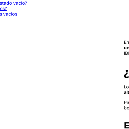
stado vacío?
es?
s vacíos
E
un
IB
L
al
Pa
be
E