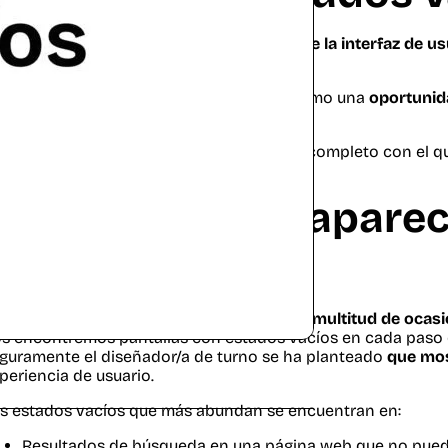
s estados vacíos son aquellas
pantallas de la interfaz de u
ntenido que mostrar
en la pantalla.
 UX contemplamos los estados vacíos como una
oportunid
idada y memorable.
Ante una pantalla vacía hay un lienzo completo con el qu
¿Cuándo puede aparec
vacío?
demos encontrarnos pantallas vacías en
multitud de ocas
s encontremos pantallas con estados vacíos en cada paso d
guramente el diseñador/a de turno se ha planteado
que mos
periencia de usuario.
s estados vacíos que más abundan se encuentran en:
Resultados de búsqueda en una página web que no pued