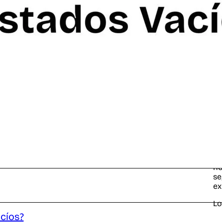
Lo
co
En
cu
Po
no
se
ex
Lo
cíos?