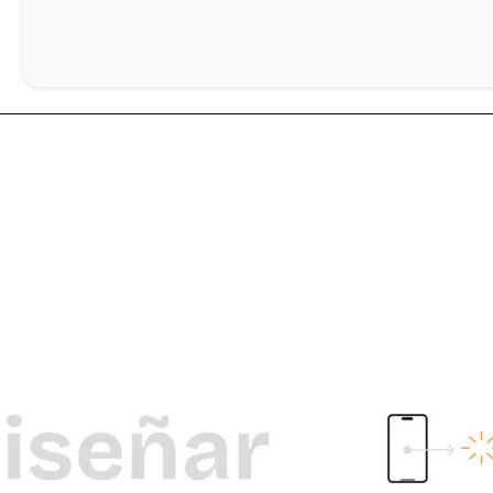
Ó
L
di
pl