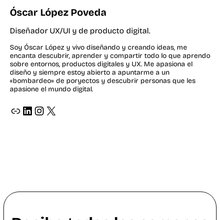
Óscar López Poveda
Diseñador UX/UI y de producto digital.
Soy Óscar López y vivo diseñando y creando ideas, me
encanta descubrir, aprender y compartir todo lo que aprendo
sobre entornos, productos digitales y UX. Me apasiona el
diseño y siempre estoy abierto a apuntarme a un
«bombardeo» de poryectos y descubrir personas que les
apasione el mundo digital.
ir a página web de oscar lopez diseñador grafico y web
ir a perfil de LinkedIn de oscar lopez
ir a perfil de instagram de oscar lopez _osvat
X