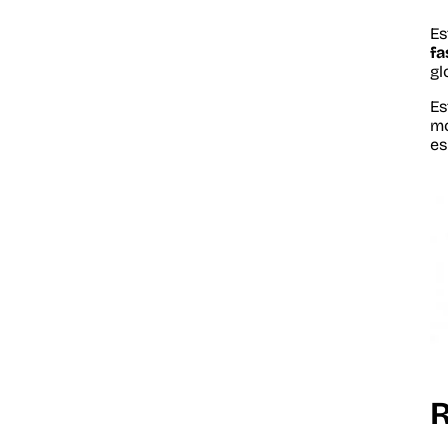
Es
fa
gl
Es
mo
es