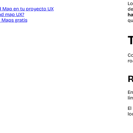
L
ad Map en tu proyecto UX
de
ad map UX?
ha
 Maps gratis
qu
Co
ro
R
En
lí
El
lo