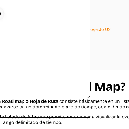
2
Tipos de Road Maps
2.1
Road Map con dos líneas de tiempo
2.2
Road Map sin línea de tiempo
2.3
Road Map Kanban
2.4
¿Que tipo de Road Map utilizar?
3
Ventajas y Utilidad de un Road Map en tu proyecto UX
4
¿Qué debe añadir un buen Road map UX?
5
Herramientas para crear Road Maps gratis
5.1
Jira Software
5.2
Monday
5.3
Papel y Boli
6
Conclusión
¿Qué es un Road Map?
n
Road map o Hoja de Ruta
consiste básicamente en un list
canzarse en un determinado plazo de tiempo, con el fin de
a
te listado de hitos nos permite determinar y visualizar la ev
 rango delimitado de tiempo.