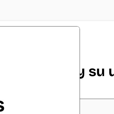
scar López
Road Maps y su u
Proyectos
Contenidos
Ocultar
1
¿Qué es un Road Map?