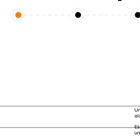
U
al
Es
un