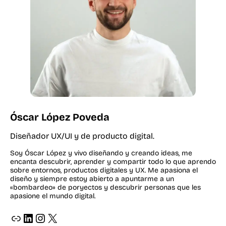
Óscar López Poveda
Diseñador UX/UI y de producto digital.
Soy Óscar López y vivo diseñando y creando ideas, me
encanta descubrir, aprender y compartir todo lo que aprendo
sobre entornos, productos digitales y UX. Me apasiona el
diseño y siempre estoy abierto a apuntarme a un
«bombardeo» de poryectos y descubrir personas que les
apasione el mundo digital.
ir a página web de oscar lopez diseñador grafico y web
ir a perfil de LinkedIn de oscar lopez
ir a perfil de instagram de oscar lopez _osvat
X