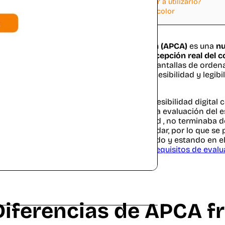
4
Conclusiones sobre APCA ¿debería empezar a utilizarlo?
5
Más lecturas sobre APCA y percepción del color
Advanced Perceptual Contrast Algorithm (APCA)
es una
nu
vestigaciones más modernas sobre la
percepción real del c
lacionado con la apariencia del color en pantallas de orden
e busca satisfacer las necesidades de accesibilidad y legibi
po de usuarios.
a vez te adentras en el mundillo de la accesibilidad digita
rcepción de contraste visual se utilizaba la evaluación del
tándar, a pesar de ayudar a la accesibilidad , no terminaba d
al de los textos que cumplían con el estandar, por lo que s
versidad de casos en lo que aún cumpliendo y estando en el
a del todo útil debido a la simplicidad de
requisitos de eval
Diferencias de APCA f