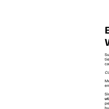
Su
ti
ca
Co
Me
en
Si
ut
pe
bu