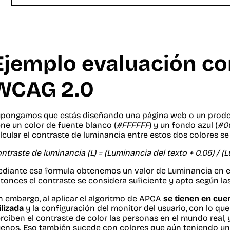
Ejemplo evaluación co
WCAG 2.0
pongamos que estás diseñando una página web o un prodcut
ene un color de fuente blanco (
#FFFFFF
) y un fondo azul (
#0
lcular el contraste de luminancia entre estos dos colores se
ntraste de luminancia (L) = (Luminancia del texto + 0.05) / (
diante esa formula obtenemos un valor de Luminancia en el qu
tonces el contraste se considera suficiente y apto según l
n embargo, al aplicar el algoritmo de APCA
se tienen en cue
ilizada
y la configuración del monitor del usuario, con lo q
rciben el contraste de color las personas en el mundo real,
enos. Eso también sucede con colores que aún teniendo una