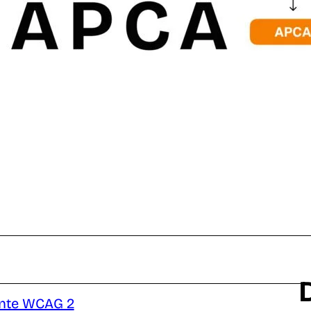
El
in
re
qu
ti
Un
pe
es
re
di
er
ente WCAG 2