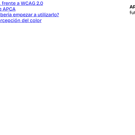
 frente a WCAG 2.0
AP
de APCA
fu
ería empezar a utilizarlo?
rcepción del color