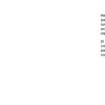
Re
pe
lu
ac
aq
El
co
pe
co