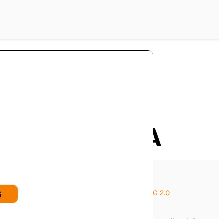
scar López
Qué es APCA
Contenidos
Ocultar
1
Diferencias de APCA frente WCAG 2
2
Ejemplo evaluación con APCA frente a WCAG 2.0
2.1
Resultados
3
Herramientas de validación de APCA