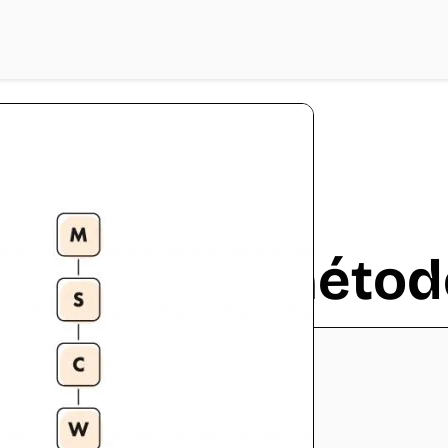
scar López
¿Qué es el mét
Contenidos
Ocultar
1
Partes de MoSCoW
1.1
Must-have (Debe tener)
1.2
Should-have (Debería tener)
1.3
Could-have (Podría tener)