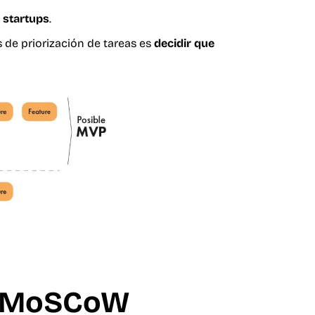
 startups
.
s de priorización de tareas es
decidir que
ón MoSCoW