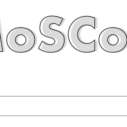
El
pr
La
un
Mo
ne