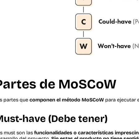
Partes de MoSCoW
s partes que
componen el método MoSCoW
para ejecutar e
ust-have (Debe tener)
s must son las
funcionalidades o características imprescin
sarrollo del proyecto.
Sin estas el producto no tiene senti