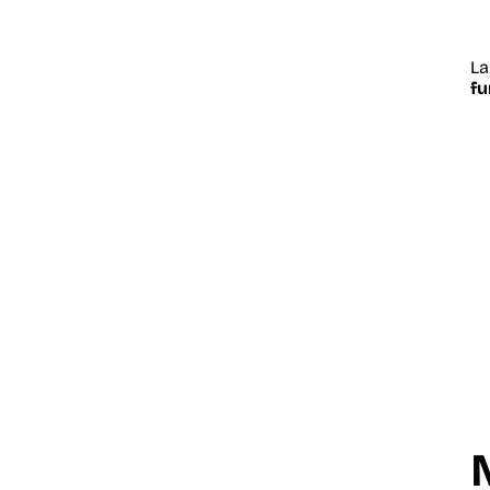
La
fu