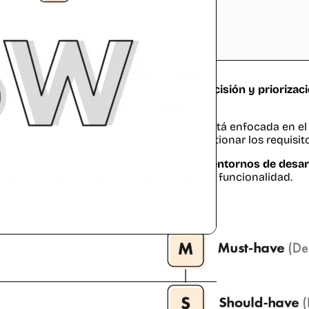
1.4
Won’t-have (No tendrá esta vez)
2
Por qué utilizar MoSCoW
3
Matriz de priorización MoSCoW
4
Origen MoSCoW
método MoSCoW
es una
herramienta decisión y priorizac
oyectos
.
 utilidad principal del método MoSCoW está enfocada en e
a herramienta que ayuda a priorizar y gestionar los requisit
SCoW es un método bastante eficaz en
entornos de desarr
cesarias para lanzar un nuevo producto o funcionalidad.