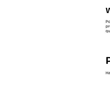
W
Po
pr
qu
Ha