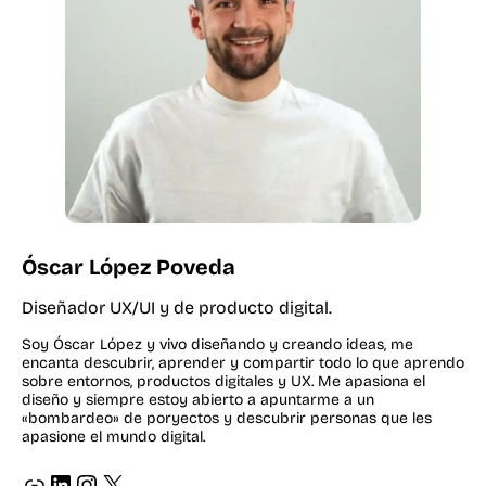
Óscar López Poveda
Diseñador UX/UI y de producto digital.
Soy Óscar López y vivo diseñando y creando ideas, me
encanta descubrir, aprender y compartir todo lo que aprendo
sobre entornos, productos digitales y UX. Me apasiona el
diseño y siempre estoy abierto a apuntarme a un
«bombardeo» de poryectos y descubrir personas que les
apasione el mundo digital.
ir a página web de oscar lopez diseñador grafico y web
ir a perfil de LinkedIn de oscar lopez
ir a perfil de instagram de oscar lopez _osvat
X