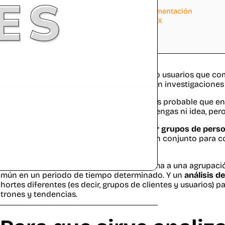
5
¿Cómo y cuando medir cohortes?
6
Diferencia entre análisis de cohortes y segmentación
7
Comprender las cohortes para mejorar la UX
8
Conclusión
8.1
Más enlaces de interés:
Una cohorte es un grupo de personas o usuarios que com
común y son estudiados en conjunto en investigaciones o
 diseñas o trabajas en entornos digitales es probable que e
ede que lo conozcas, te suene algo o no tengas ni idea, pe
 término «cohorte»
se utiliza para describir grupos de pe
que pueden ser estudiados o analizados en conjunto para 
mportamientos.
ásicamente
una cohorte
es como se le llama a una agrupació
mún en un periodo de tiempo determinado. Y un
análisis d
hortes diferentes (es decir, grupos de clientes y usuarios)
trones y tendencias.