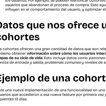
los usuarios. Por ejemplo, se pueden identificar cohortes
usuarios que abandonan el proceso de compra. Esto ayu
influyen en el comportamiento del usuario, y optimizar el
Datos que nos ofrece u
cohortes
s cohortes ofrecen una gran cantidad de datos que son relev
demo obtener i
nformación sobre cómo los usuarios intera
apas de su ciclo de vida
. Esto incluye datos como
patrones
ntos de entrada y salida
,
problemas comunes
y niveles de s
Ejemplo de una cohor
te una nueva implementación de una funcionalidad en una a
uarios que accedieron a esa nueva feature por primera vez y l
guientes 10 días.