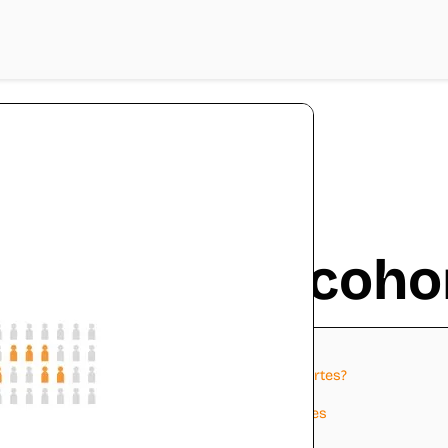
scar López
Qué son las coho
Contenidos
Ocultar
1
¿Para que sirve analizar y entender las cohortes?
2
Tipos de cohortes
3
Datos que nos ofrece un análisis de cohortes
4
Ejemplo de una cohorte