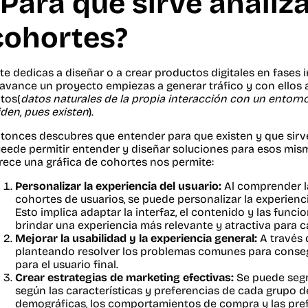
¿Para que sirve analiz
cohortes?
 te dedicas a diseñar o a crear productos digitales en fases 
 avance un proyecto empiezas a generar tráfico y con ellos 
tos(
datos naturales de la propia interacción con un entorno 
den, pues existen
).
tonces descubres que entender para que existen y que sirv
eede permitir entender y diseñar soluciones para esos mism
rece una gráfica de cohortes nos permite:
Personalizar la experiencia del usuario:
Al comprender la
cohortes de usuarios, se puede personalizar la experienc
Esto implica adaptar la interfaz, el contenido y las funci
brindar una experiencia más relevante y atractiva para c
Mejorar la usabilidad y la experiencia general:
A través 
planteando resolver los problemas comunes para consegui
para el usuario final.
Crear estrategias de marketing efectivas:
Se puede segm
según las características y preferencias de cada grupo de
demográficas, los comportamientos de compra y las pref