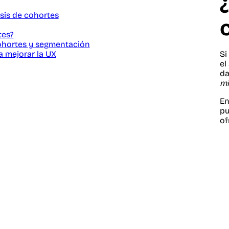
sis de cohortes
tes?
cohortes y segmentación
 mejorar la UX
Si
el
da
mi
En
pu
of