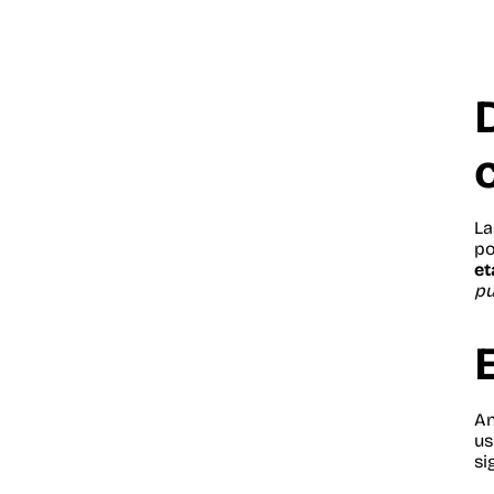
La
po
et
pu
An
us
si