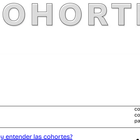
Si
Pu
El
y 
co
B
co
co
pa
 y entender las cohortes?