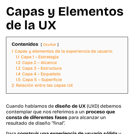
Capas y Elementos
de la UX
Contenidos
Ocultar
1
Capas y elementos de la experiencia de usuario
1.1
Capa 1 – Estrategia
1.2
Capa 2 – Alcance
1.3
Capa 3 – Estructura
1.4
Capa 4 – Esqueleto
1.5
Capa 5 – Superficie
2
Relación entre las capas UX
Cuando hablamos de
diseño de UX
(UXD) debemos
contemplar que nos referimos a un
proceso que
consta de diferentes fases
para alcanzar un
resultado de diseño “final”.
Para
construir una experiencia de usuario sólida
y