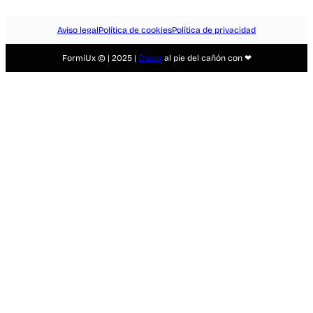
Aviso legal
Política de cookies
Política de privacidad
FormiUx © | 2025 |
Óscar
al pie del cañón con ❤