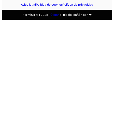
Aviso legal
Política de cookies
Política de privacidad
FormiUx © | 2025 |
Óscar
al pie del cañón con ❤